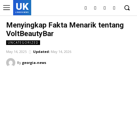
UK
LONDON NEWS
Menyingkap Fakta Menarik tentang
VoltBeautyBar
UNCATEGORIZED
May 14, 2025
Updated:
May 14, 2026
By
georgia-news