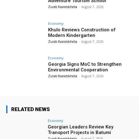
Adventure Tourism School
Zurab Kvaratskhelia
-
August 7, 2026
Economy
Khulo Reviews Construction of
Modern Kindergarten
Zurab Kvaratskhelia
-
August 7, 2026
Economy
Georgia Signs MoC to Strengthen
Environmental Cooperation
Zurab Kvaratskhelia
-
August 7, 2026
RELATED NEWS
Economy
Georgian Leaders Review Key
Transport Projects in Batumi
Zurab Kvaratskhelia
-
August 7, 2026