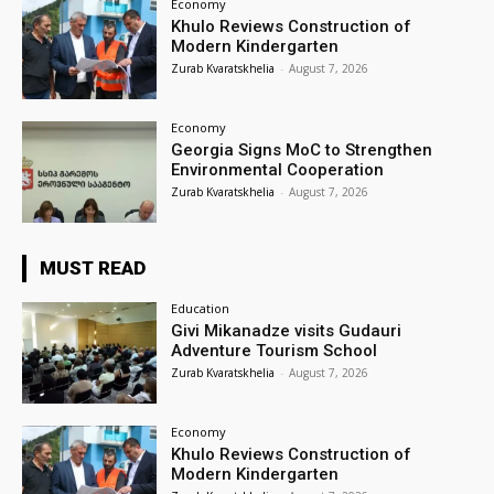
Economy
Khulo Reviews Construction of
Modern Kindergarten
Zurab Kvaratskhelia
-
August 7, 2026
Economy
Georgia Signs MoC to Strengthen
Environmental Cooperation
Zurab Kvaratskhelia
-
August 7, 2026
MUST READ
Education
Givi Mikanadze visits Gudauri
Adventure Tourism School
Zurab Kvaratskhelia
-
August 7, 2026
Economy
Khulo Reviews Construction of
Modern Kindergarten