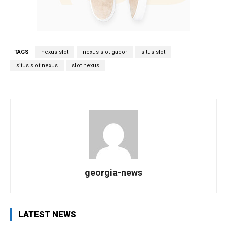
TAGS
nexus slot
nexus slot gacor
situs slot
situs slot nexus
slot nexus
georgia-news
LATEST NEWS