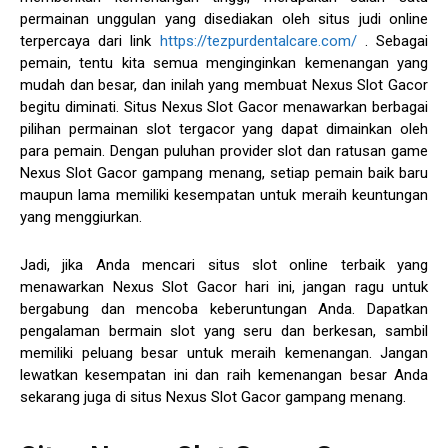
permainan unggulan yang disediakan oleh situs judi online
terpercaya dari link
https://tezpurdentalcare.com/
. Sebagai
pemain, tentu kita semua menginginkan kemenangan yang
mudah dan besar, dan inilah yang membuat Nexus Slot Gacor
begitu diminati. Situs Nexus Slot Gacor menawarkan berbagai
pilihan permainan slot tergacor yang dapat dimainkan oleh
para pemain. Dengan puluhan provider slot dan ratusan game
Nexus Slot Gacor gampang menang, setiap pemain baik baru
maupun lama memiliki kesempatan untuk meraih keuntungan
yang menggiurkan.
Jadi, jika Anda mencari situs slot online terbaik yang
menawarkan Nexus Slot Gacor hari ini, jangan ragu untuk
bergabung dan mencoba keberuntungan Anda. Dapatkan
pengalaman bermain slot yang seru dan berkesan, sambil
memiliki peluang besar untuk meraih kemenangan. Jangan
lewatkan kesempatan ini dan raih kemenangan besar Anda
sekarang juga di situs Nexus Slot Gacor gampang menang.