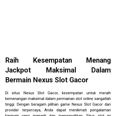
Raih Kesempatan Menang
Jackpot Maksimal Dalam
Bermain Nexus Slot Gacor
Di situs Nexus Slot Gacor, kesempatan untuk meraih
kemenangan maksimal dalam permainan slot online sangatlah
tinggi. Dengan beragam pilihan game Nexus Slot Gacor dari
provider terpercaya, Anda dapat menikmati pengalaman
bermain yang menarik dan mengasyikkan. Situs slot ini