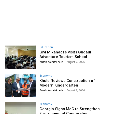
Education
Givi Mikanadze visits Gudauri
Adventure Tourism School
Zurab Kvaratskhelia
-
August 7, 2026
Economy
Khulo Reviews Construction of
Modern Kindergarten
Zurab Kvaratskhelia
-
August 7, 2026
Economy
Georgia Signs MoC to Strengthen
Environmental Cooperation