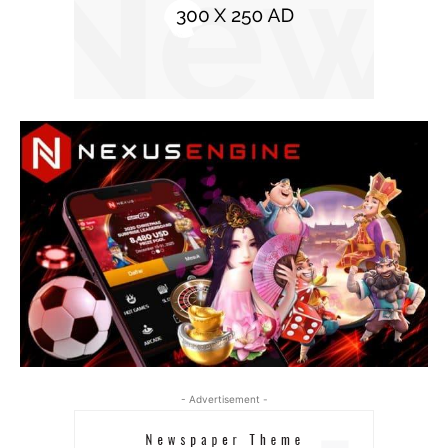
- Advertisement -