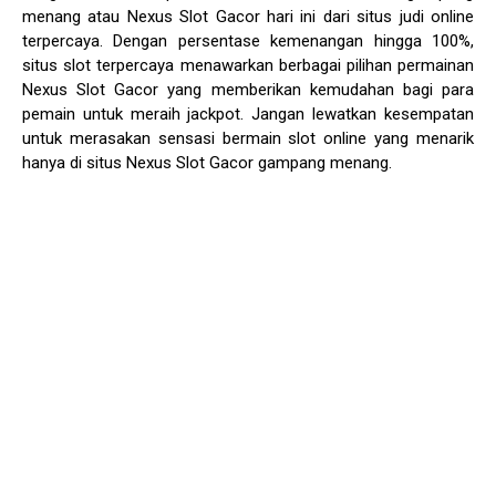
menang atau Nexus Slot Gacor hari ini dari situs judi online
terpercaya. Dengan persentase kemenangan hingga 100%,
situs slot terpercaya menawarkan berbagai pilihan permainan
Nexus Slot Gacor yang memberikan kemudahan bagi para
pemain untuk meraih jackpot. Jangan lewatkan kesempatan
untuk merasakan sensasi bermain slot online yang menarik
hanya di situs Nexus Slot Gacor gampang menang.